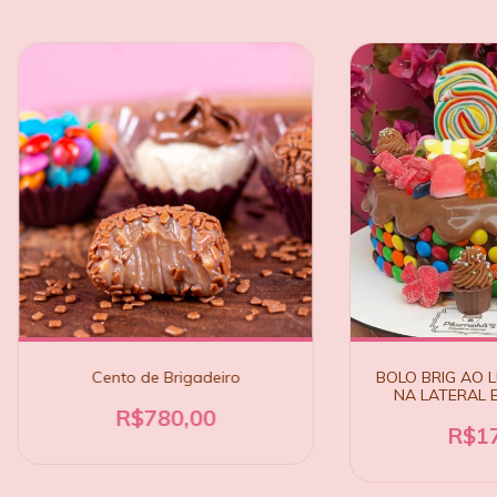
Cento de Brigadeiro
BOLO BRIG AO L
NA LATERAL 
R$780,00
R$17