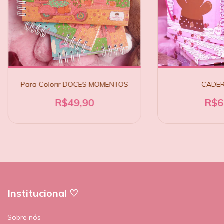
Para Colorir DOCES MOMENTOS
CADER
R$49,90
R$6
Institucional ♡
Sobre nós