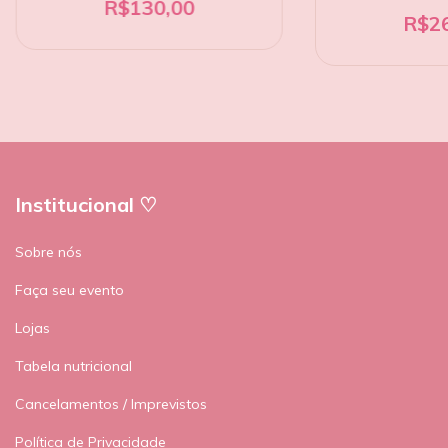
R$130,00
R$26
Institucional ♡
Sobre nós
Faça seu evento
Lojas
Tabela nutricional
Cancelamentos / Imprevistos
Política de Privacidade