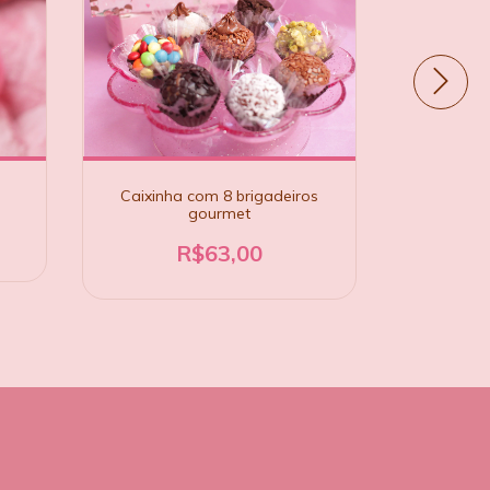
Caixinh
Caixinha com 8 brigadeiros
gourmet
R$63,00