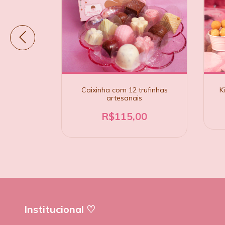
deiro
Caixinha com 12 trufinhas
K
artesanais
0
R$115,00
Institucional ♡