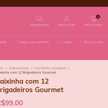
0
Atendimento
Minha conta
Meu carrinho
Food
♡ Faça seu evento
♡ Lojas
♡ Kit Lanche
cio
>
Sobremesas
>
Sua festa completa
>
ixinha com 12 Brigadeiros Gourmet
aixinha com 12
rigadeiros Gourmet
R$99,00