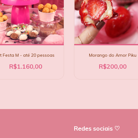
it Festa M - até 20 pessoas
Morango do Amor Piku
R$1.160,00
R$200,00
Redes sociais ♡