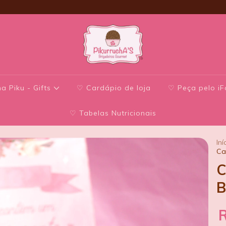
a Piku - Gifts
♡ Cardápio de loja
♡ Peça pelo i
♡ Tabelas Nutricionais
Iní
Ca
C
B