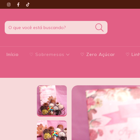
Início
♡ Sobremesas
♡ Zero Açúcar
♡ Linh