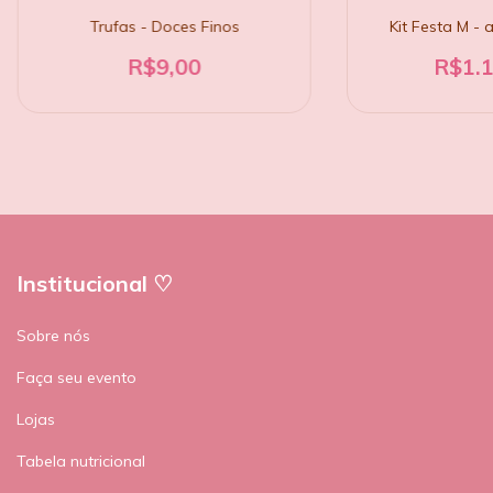
Trufas - Doces Finos
Kit Festa M - 
R$9,00
R$1.1
Institucional ♡
Sobre nós
Faça seu evento
Lojas
Tabela nutricional